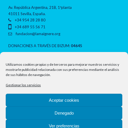
Av. República Argentina, 21B, 1ªplanta
41011 Sevilla, España.
+34 954 28 28 80
+34 689 55 56 71
fundacion@lamaignere.org
DONACIONES A TRAVÉS DE BIZUM:
04645
NOTAS LEGALES
Utilizamos cookies propias y de terceros para mejorar nuestros servicios y
mostrarle publicidad relacionada con sus preferencias mediante el análisis
de sus hábitos de navegación.
Política de privacidad
Gestionar los servicios
Aviso legal
Aceptar cookies
Política de cookies
Denegado
Ver preferencias