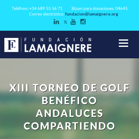
Teléfono: +34 689 55 56 71
Bizum para donaciones: 04645
Correo electrónico:
fundacion@lamaignere.org
XIII TORNEO DE GOLF
BENÉFICO
ANDALUCES
COMPARTIENDO