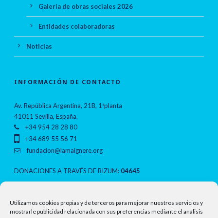
Galería de obras sociales 2026
Entidades colaboradoras
Noticias
INFORMACIÓN DE CONTACTO
Av. República Argentina, 21B, 1ªplanta
41011 Sevilla, España.
+34 954 28 28 80
+34 689 55 56 71
fundacion@lamaignere.org
DONACIONES A TRAVÉS DE BIZUM:
04645
NOTAS LEGALES
Utilizamos cookies propias y de terceros para mejorar nuestros servicios y
mostrarle publicidad relacionada con sus preferencias mediante el análisis