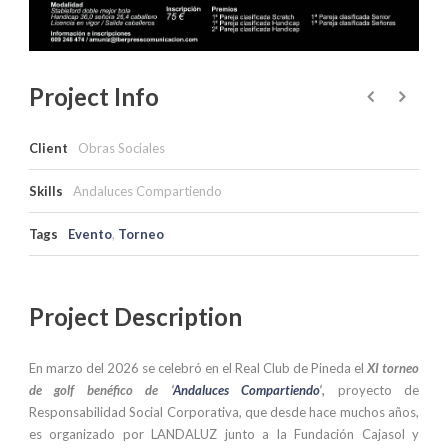
Project Info
Client
Obras Sociales
Skills
Andaluces Compartiendo
Tags
Evento
,
Torneo
Project Description
En marzo del 2026 se celebró en el Real Club de Pineda el
XI torneo
de golf benéfico de ‘
Andaluces Compartiendo
‘,
proyecto de
Responsabilidad Social Corporativa, que desde hace muchos años,
es organizado por LANDALUZ junto a la Fundación Cajasol y