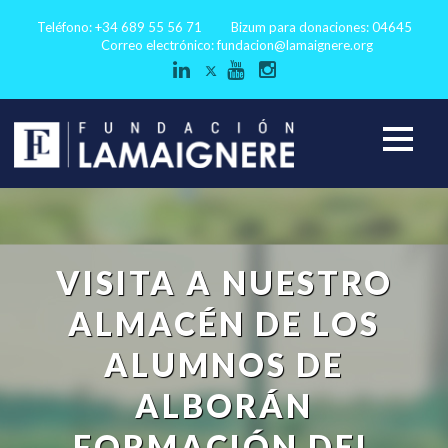
Teléfono: +34 689 55 56 71
Bizum para donaciones: 04645
Correo electrónico:
fundacion@lamaignere.org
VISITA A NUESTRO
ALMACÉN DE LOS
ALUMNOS DE
ALBORÁN
FORMACIÓN DEL