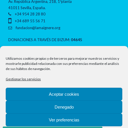
Av. República Argentina, 21B, 1ªplanta
41011 Sevilla, España.
+34 954 28 28 80
+34 689 55 56 71
fundacion@lamaignere.org
DONACIONES A TRAVÉS DE BIZUM:
04645
NOTAS LEGALES
Utilizamos cookies propias y de terceros para mejorar nuestros servicios y
mostrarle publicidad relacionada con sus preferencias mediante el análisis
de sus hábitos de navegación.
Política de privacidad
Gestionar los servicios
Aviso legal
Aceptar cookies
Política de cookies
Denegado
Ver preferencias
Copyright 2018-2026 Fundación Lamaignere, Todos los derechos