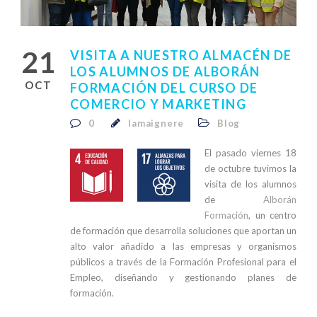
21
VISITA A NUESTRO ALMACÉN DE
LOS ALUMNOS DE ALBORÁN
OCT
FORMACIÓN DEL CURSO DE
COMERCIO Y MARKETING
0
lamaignere
Blog
El pasado viernes 18
de octubre tuvimos la
visita de los alumnos
de
Alborán
Formación
, un centro
de formación que desarrolla soluciones que aportan un
alto valor añadido a las empresas y organismos
públicos a través de la Formación Profesional para el
Empleo, diseñando y gestionando planes de
formación.