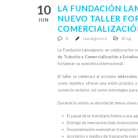
10
LA FUNDACIÓN LA
NUEVO TALLER FO
JUN
COMERCIALIZACIÓ
0
lamaignere
Blog
La Fundación Lamaignere, en colaboración 
de Tránsito y Comercialización a Estado
fortalecer su operativa internacional.
El taller se celebrará el próximo
miércoles
como objetivo ofrecer una visión práctica y
comercio exterior, así como estrategias par
Durante la sesión se abordarán temas clave
El papel de la transitaria frente a una ag
Entrega de mercancías bajo instruccion
Documentación esencial en transporte
Incoterms y medios de transporte más 