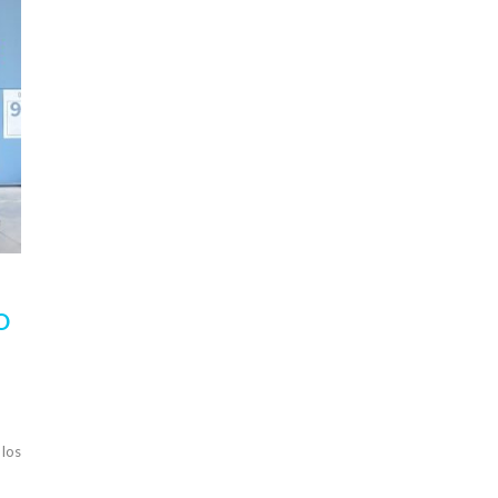
O
 los