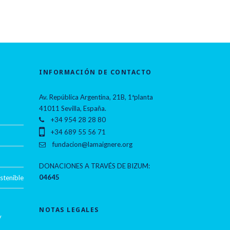
INFORMACIÓN DE CONTACTO
Av. República Argentina, 21B, 1ªplanta
41011 Sevilla, España.
+34 954 28 28 80
+34 689 55 56 71
fundacion@lamaignere.org
DONACIONES A TRAVÉS DE BIZUM:
04645
stenible
NOTAS LEGALES
y