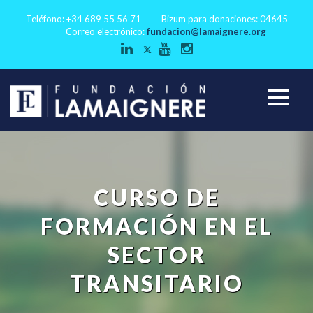
Teléfono: +34 689 55 56 71
Bizum para donaciones: 04645
Correo electrónico:
fundacion@lamaignere.org
CURSO DE
FORMACIÓN EN EL
SECTOR
TRANSITARIO