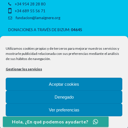
+34 954 28 28 80
+34 689 55 56 71
fundacion@lamaignere.org
DONACIONES A TRAVÉS DE BIZUM:
04645
NOTAS LEGALES
Utilizamos cookies propias y de terceros para mejorar nuestros servicios y
mostrarle publicidad relacionada con sus preferencias mediante el análisis
de sus hábitos de navegación.
Política de privacidad
Gestionar los servicios
Aviso legal
Aceptar cookies
Política de cookies
Denegado
Ver preferencias
Copyright 2018-2026 Fundación Lamaignere, Todos los derechos
Hola, ¿En qué podemos ayudarte?
reservados.
Política de cookies
Política de privacidad
Aviso legal