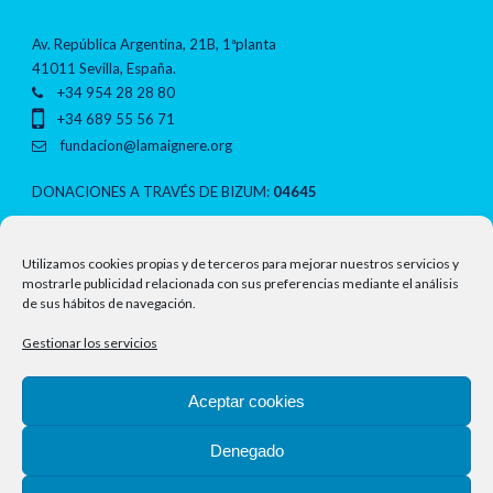
Av. República Argentina, 21B, 1ªplanta
41011 Sevilla, España.
+34 954 28 28 80
+34 689 55 56 71
fundacion@lamaignere.org
DONACIONES A TRAVÉS DE BIZUM:
04645
NOTAS LEGALES
Utilizamos cookies propias y de terceros para mejorar nuestros servicios y
mostrarle publicidad relacionada con sus preferencias mediante el análisis
de sus hábitos de navegación.
Política de privacidad
Gestionar los servicios
Aviso legal
Aceptar cookies
Política de cookies
Denegado