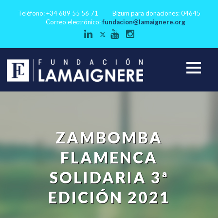
Teléfono: +34 689 55 56 71
Bizum para donaciones: 04645
Correo electrónico:
fundacion@lamaignere.org
ZAMBOMBA
FLAMENCA
SOLIDARIA 3ª
EDICIÓN 2021