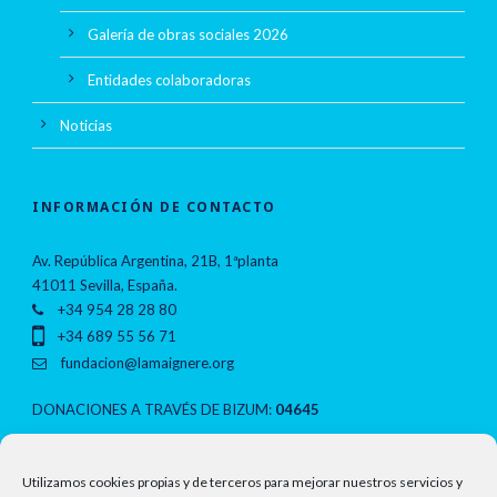
Galería de obras sociales 2026
Entidades colaboradoras
Noticias
INFORMACIÓN DE CONTACTO
Av. República Argentina, 21B, 1ªplanta
41011 Sevilla, España.
+34 954 28 28 80
+34 689 55 56 71
fundacion@lamaignere.org
DONACIONES A TRAVÉS DE BIZUM:
04645
NOTAS LEGALES
Utilizamos cookies propias y de terceros para mejorar nuestros servicios y