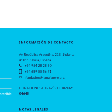
INFORMACIÓN DE CONTACTO
Av. República Argentina, 21B, 1ªplanta
41011 Sevilla, España.
+34 954 28 28 80
+34 689 55 56 71
fundacion@lamaignere.org
DONACIONES A TRAVÉS DE BIZUM:
04645
stenible
NOTAS LEGALES