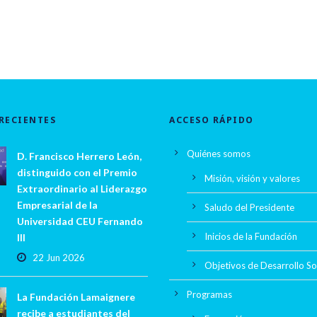
RECIENTES
ACCESO RÁPIDO
Quiénes somos
D. Francisco Herrero León,
distinguido con el Premio
Misión, visión y valores
Extraordinario al Liderazgo
Empresarial de la
Saludo del Presidente
Universidad CEU Fernando
Inicios de la Fundación
III
22 Jun 2026
Objetivos de Desarrollo So
Programas
La Fundación Lamaignere
recibe a estudiantes del