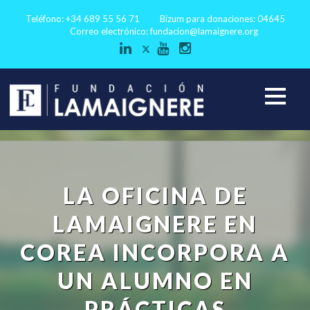
Teléfono: +34 689 55 56 71
Bizum para donaciones: 04645
Correo electrónico:
fundacion@lamaignere.org
LA OFICINA DE
LAMAIGNERE EN
COREA INCORPORA A
UN ALUMNO EN
PRÁCTICAS