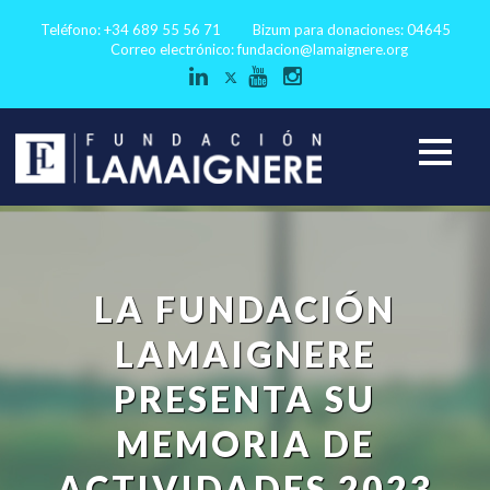
Teléfono: +34 689 55 56 71
Bizum para donaciones: 04645
Correo electrónico:
fundacion@lamaignere.org
LA FUNDACIÓN
LAMAIGNERE
PRESENTA SU
MEMORIA DE
ACTIVIDADES 2023