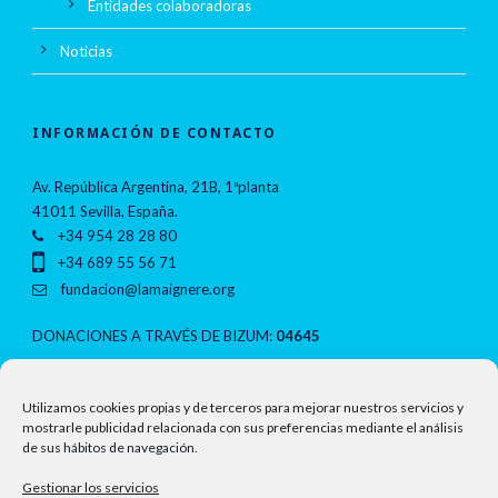
Entidades colaboradoras
Noticias
INFORMACIÓN DE CONTACTO
Av. República Argentina, 21B, 1ªplanta
41011 Sevilla, España.
+34 954 28 28 80
+34 689 55 56 71
fundacion@lamaignere.org
DONACIONES A TRAVÉS DE BIZUM:
04645
NOTAS LEGALES
Utilizamos cookies propias y de terceros para mejorar nuestros servicios y
mostrarle publicidad relacionada con sus preferencias mediante el análisis
de sus hábitos de navegación.
Política de privacidad
Gestionar los servicios