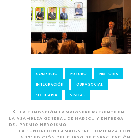
COMERCIO
FUTURO
HISTORIA
INTEGRACIÓN
OBRA SOCIAL
SOLIDARIA
VISITAS
LA FUNDACIÓN LAMAIGNERE PRESENTE EN
LA ASAMBLEA GENERAL DE HABECU Y ENTREGA
DEL PREMIO HEROÍSMO
LA FUNDACIÓN LAMAIGNERE COMIENZA CON
LA 12ª EDICIÓN DEL CURSO DE CAPACITACIÓN