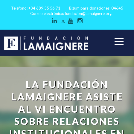
Teléfono: +34 689 55 56 71
Bizum para donaciones: 04645
Correo electrónico:
fundacion@lamaignere.org
LA FUNDACIÓN
LAMAIGNERE ASISTE
AL VI ENCUENTRO
SOBRE RELACIONES
INSTITUCIONALES EN