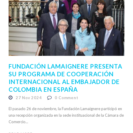
FUNDACIÓN LAMAIGNERE PRESENTA
SU PROGRAMA DE COOPERACIÓN
INTERNACIONAL AL EMBAJADOR DE
COLOMBIA EN ESPAÑA
27 Nov 2024
0
Comment
El pasado 26 de noviembre, la Fundación Lamaignere participó en
una recepción organizada en la sede instituacional de la Cámara de
Comercio...