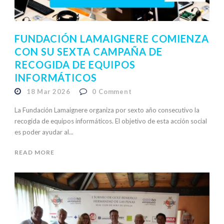
FUNDACIÓN LAMAIGNERE COMIENZA
CON SU SEXTA CAMPAÑA DE
RECOGIDA DE EQUIPOS
INFORMÁTICOS
18 Mar 2026
0
Comment
La Fundación Lamaignere organiza por sexto año consecutivo la
recogida de equipos informáticos. El objetivo de esta acción social
es poder ayudar al...
READ MORE