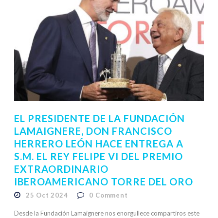
EL PRESIDENTE DE LA FUNDACIÓN
LAMAIGNERE, DON FRANCISCO
HERRERO LEÓN HACE ENTREGA A
S.M. EL REY FELIPE VI DEL PREMIO
EXTRAORDINARIO
IBEROAMERICANO TORRE DEL ORO
25 Oct 2024
0
Comment
Desde la Fundación Lamaignere nos enorgullece compartiros este