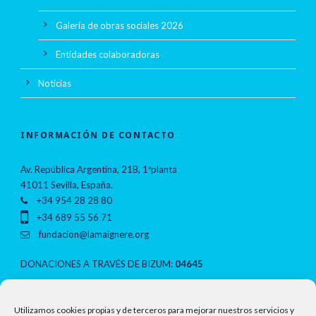
Galería de obras sociales 2026
Entidades colaboradoras
Noticias
INFORMACIÓN DE CONTACTO
Av. República Argentina, 21B, 1ªplanta
41011 Sevilla, España.
+34 954 28 28 80
+34 689 55 56 71
fundacion@lamaignere.org
DONACIONES A TRAVÉS DE BIZUM:
04645
NOTAS LEGALES
Utilizamos cookies propias y de terceros para mejorar nuestros servicios y