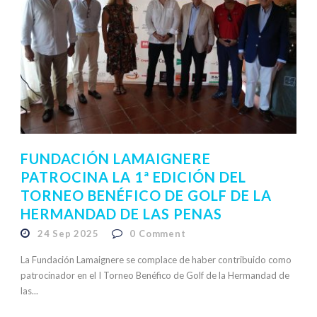
FUNDACIÓN LAMAIGNERE
PATROCINA LA 1ª EDICIÓN DEL
TORNEO BENÉFICO DE GOLF DE LA
HERMANDAD DE LAS PENAS
24 Sep 2025
0
Comment
La Fundación Lamaignere se complace de haber contribuido como
patrocinador en el I Torneo Benéfico de Golf de la Hermandad de
las...