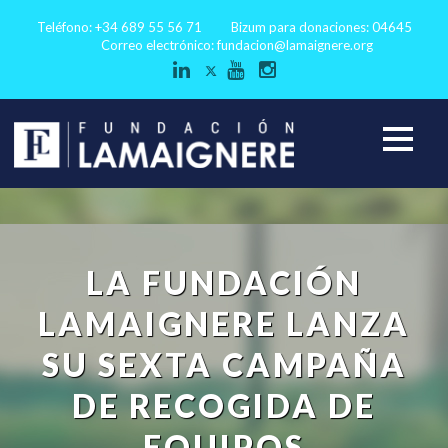
Teléfono: +34 689 55 56 71
Bizum para donaciones: 04645
Correo electrónico:
fundacion@lamaignere.org
LA FUNDACIÓN
LAMAIGNERE LANZA
SU SEXTA CAMPAÑA
DE RECOGIDA DE
EQUIPOS