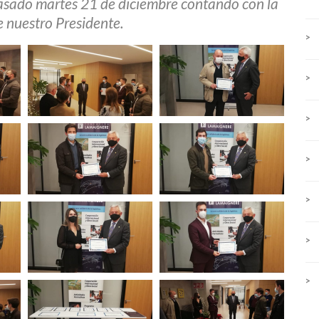
pasado martes 21 de diciembre contando con la
e nuestro Presidente.
>
>
>
>
>
>
>