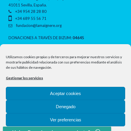
41011 Sevilla, España.
+34 954 28 28 80
+34 689 55 56 71
fundacion@lamaignere.org
DONACIONES A TRAVÉS DE BIZUM:
04645
NOTAS LEGALES
Utilizamos cookies propias y de terceros para mejorar nuestros servicios y
mostrarle publicidad relacionada con sus preferencias mediante el análisis
de sus hábitos de navegación.
Política de privacidad
Gestionar los servicios
Aviso legal
Aceptar cookies
Política de cookies
Denegado
Ver preferencias
Copyright 2018-2026 Fundación Lamaignere, Todos los derechos