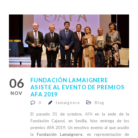
06
FUNDACIÓN LAMAIGNERE
ASISTE AL EVENTO DE PREMIOS
NOV
AFA 2019
0
lamaignere
Blog
El pasado 31 de octubre,
AFA
en la sede de la
Fundación Cajasol, en Sevilla, hizo entrega de los
premios AFA 2019. Un emotivo evento al que acudió
la
Fundación Lamaignere
, en representación de