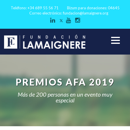
Teléfono: +34 689 55 56 71
Bizum para donaciones: 04645
Correo electrónico:
fundacion@lamaignere.org
PREMIOS AFA 2019
Más de 200 personas en un evento muy
especial