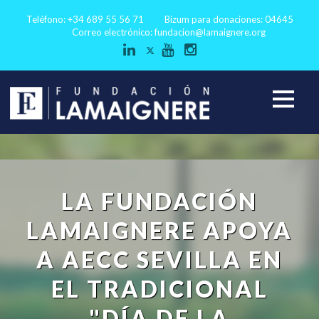
Teléfono: +34 689 55 56 71
Bizum para donaciones: 04645
Correo electrónico:
fundacion@lamaignere.org
LA FUNDACIÓN
LAMAIGNERE APOYA
A AECC SEVILLA EN
EL TRADICIONAL
"DÍA DE LA