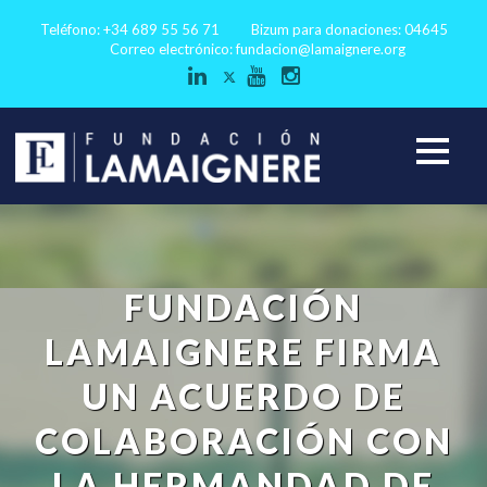
Teléfono: +34 689 55 56 71
Bizum para donaciones: 04645
Correo electrónico:
fundacion@lamaignere.org
FUNDACIÓN
LAMAIGNERE FIRMA
UN ACUERDO DE
COLABORACIÓN CON
LA HERMANDAD DE