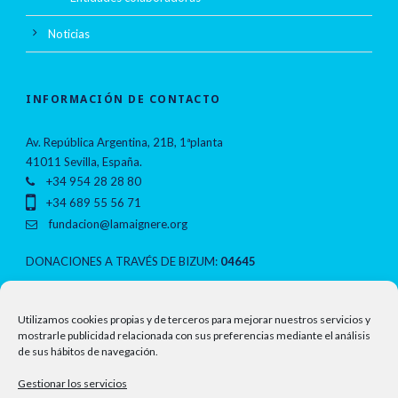
Noticias
INFORMACIÓN DE CONTACTO
Av. República Argentina, 21B, 1ªplanta
41011 Sevilla, España.
+34 954 28 28 80
+34 689 55 56 71
fundacion@lamaignere.org
DONACIONES A TRAVÉS DE BIZUM:
04645
NOTAS LEGALES
Utilizamos cookies propias y de terceros para mejorar nuestros servicios y
mostrarle publicidad relacionada con sus preferencias mediante el análisis
de sus hábitos de navegación.
Política de privacidad
Gestionar los servicios