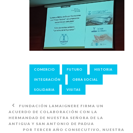
COMERCIO
FUTURO
HISTORIA
INTEGRACIÓN
OBRA SOCIAL
SOLIDARIA
VISITAS
FUNDACIÓN LAMAIGNERE FIRMA UN
ACUERDO DE COLABORACIÓN CON LA
HERMANDAD DE NUESTRA SEÑORA DE LA
ANTIGUA Y SAN ANTONIO DE PADUA
POR TERCER AÑO CONSECUTIVO, NUESTRA