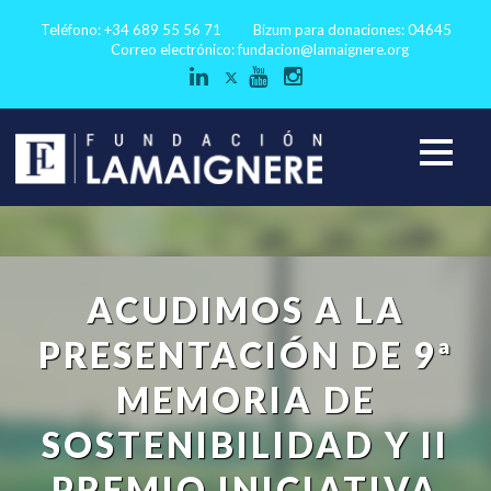
Teléfono: +34 689 55 56 71
Bizum para donaciones: 04645
Correo electrónico:
fundacion@lamaignere.org
ACUDIMOS A LA
PRESENTACIÓN DE 9ª
MEMORIA DE
SOSTENIBILIDAD Y II
PREMIO INICIATIVA