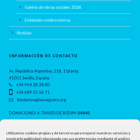
Galería de obras sociales 2026
Entidades colaboradoras
Noticias
INFORMACIÓN DE CONTACTO
Av. República Argentina, 21B, 1ªplanta
41011 Sevilla, España.
+34 954 28 28 80
+34 689 55 56 71
fundacion@lamaignere.org
DONACIONES A TRAVÉS DE BIZUM:
04645
NOTAS LEGALES
Utilizamos cookies propias y de terceros para mejorar nuestros servicios y
mostrarle publicidad relacionada con sus preferencias mediante el análisis