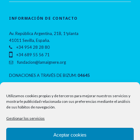
INFORMACIÓN DE CONTACTO
Av. República Argentina, 21B, 1ªplanta
41011 Sevilla, España.
+34 954 28 28 80
+34 689 55 56 71
fundacion@lamaignere.org
DONACIONES A TRAVÉS DE BIZUM:
04645
NOTAS LEGALES
Utilizamos cookies propias y de terceros para mejorar nuestros servicios y
mostrarle publicidad relacionada con sus preferencias mediante el análisis
de sus hábitos de navegación.
Política de privacidad
Gestionar los servicios
Aviso legal
Aceptar cookies
Política de cookies