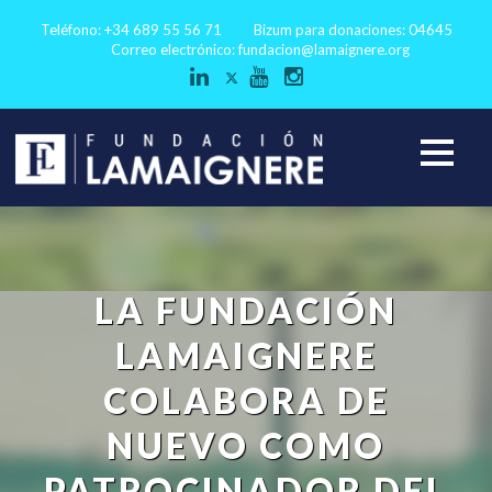
Teléfono: +34 689 55 56 71
Bizum para donaciones: 04645
Correo electrónico:
fundacion@lamaignere.org
LA FUNDACIÓN
LAMAIGNERE
COLABORA DE
NUEVO COMO
PATROCINADOR DEL