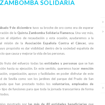
ª ZAMBOMBA SOLIDARIA
ábado 9 de diciembre
tuvo su broche de oro como era de esperar
bración de la
Quinta Zambomba Solidaria Flamenca.
Una vez más,
con el objetivo de recaudación y esta ocasión, ayudaremos a la
tal misión de la
Asociación Española Contra el Cáncer,
una
cuyo propósito es dar visiblidad dentro de la sociedad española de
acto que causa y mejorar la vida de las personas.
do fruto del esfuerzo todas las
entidades y personas
que se han
ción hasta su ejecución. En este sentido, queremos hacer
mención
ción, organización, apoyo y facilidades en poder disfrutar de este
ad de Sevilla como son los jardines del parque del Prado de San
 ayuda que han prestado todos los
voluntarios, empleados de
 tipo de funciones para que toda la jornada transcurriera de forma
 todos.
omiso mostrado por
las más de 40 entidades beneficiarias
que