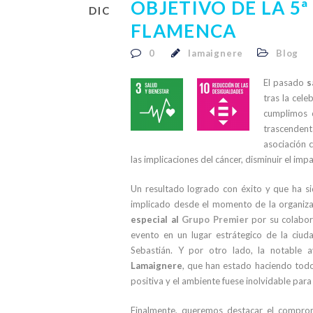
OBJETIVO DE LA 5
DIC
FLAMENCA
0
lamaignere
Blog
El pasado
s
tras la cele
cumplimos 
trascenden
asociación 
las implicaciones del cáncer, disminuir el imp
Un resultado logrado con éxito y que ha si
implicado desde el momento de la organiza
especial al
Grupo Premier
por su colabora
evento en un lugar estrátegico de la ciud
Sebastián. Y por otro lado, la notable
Lamaignere
, que han estado haciendo todo
positiva y el ambiente fuese inolvidable para
Finalmente, queremos destacar el compr