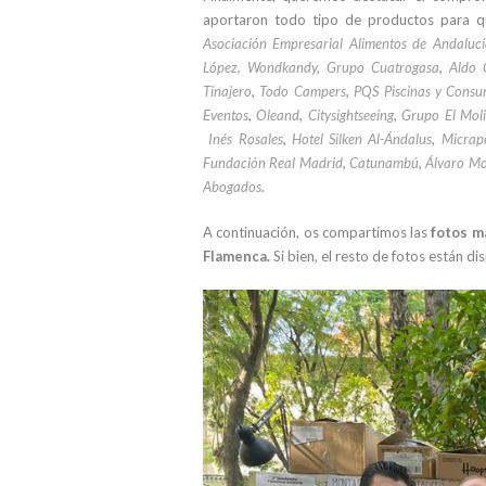
aportaron todo tipo de productos para q
Asociación Empresarial Alimentos de Andaluc
López,
Wondkandy
,
Grupo Cuatrogasa
,
Aldo 
Tinajero
,
Todo Campers
,
PQS Piscinas y Cons
Eventos
,
Oleand
,
Citysightseeing
,
Grupo El Mol
Inés Rosales
,
Hotel Silken Al-Ándalus
,
Micrap
Fundación Real Madrid
,
Catunambú
,
Álvaro M
Abogados
.
A continuación, os compartimos las
fotos m
Flamenca.
Si bien, el resto de fotos están d