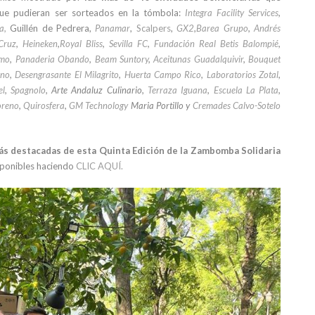
ue pudieran ser sorteados en la tómbola:
Integra Facility Services
,
ía,
Guillén de Pedrera,
Panamar
,
Scalpers
,
GX2
,
Barea Grupo
,
Andrés
Cruz
,
Heineken
,
Royal Bliss
,
Sevilla FC
,
Fundación Real Betis Balompié
,
umo
,
Panaderia Obando
,
Beam Suntory
,
Aceitunas Guadalquivir
,
Bouquet
ino
,
Desengrasante El Milagrito
,
Huerta Campo Rico
,
Laboratorios Zotal
,
el
,
Spagnolo
, Arte Andaluz Culinario,
Terraza Iguana
,
Escuela La Plata
,
oreno
,
Quirosfera
,
GM Technology
Maria Portillo y
Cremades Calvo-Sotelo
ás destacadas de esta Quinta Edición de la Zambomba Solidaria
isponibles haciendo
CLIC AQUÍ.