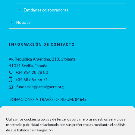
Entidades colaboradoras
Noticias
INFORMACIÓN DE CONTACTO
Av. República Argentina, 21B, 1ªplanta
41011 Sevilla, España.
+34 954 28 28 80
+34 689 55 56 71
fundacion@lamaignere.org
DONACIONES A TRAVÉS DE BIZUM:
04645
NOTAS LEGALES
Utilizamos cookies propias y de terceros para mejorar nuestros servicios y
mostrarle publicidad relacionada con sus preferencias mediante el análisis
de sus hábitos de navegación.
Política de privacidad