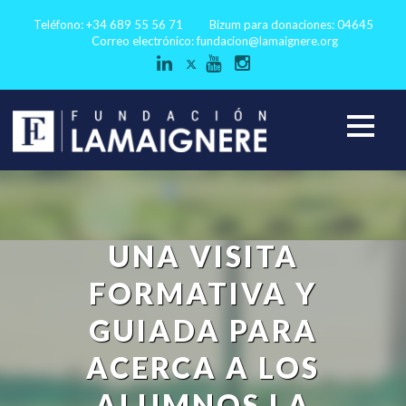
Teléfono: +34 689 55 56 71
Bizum para donaciones: 04645
Correo electrónico:
fundacion@lamaignere.org
UNA VISITA
FORMATIVA Y
GUIADA PARA
ACERCA A LOS
ALUMNOS LA