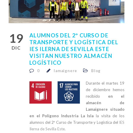
19
ALUMNOS DEL 2º CURSO DE
TRANSPORTE Y LOGÍSTICA DEL
DIC
IES ILERNA DE SEVILLA ESTE
VISITAN NUESTRO ALMACÉN
LOGÍSTICO
0
lamaignere
Blog
Durante el martes 19
de diciembre hemos
recibido
en el
almacén de
Lamaignere situado
en el Polígono Industria La Isla
la visita de los
alumnos del 2º Curso de Transporte y Logística del
lES
Ilerna de Sevilla Este
.