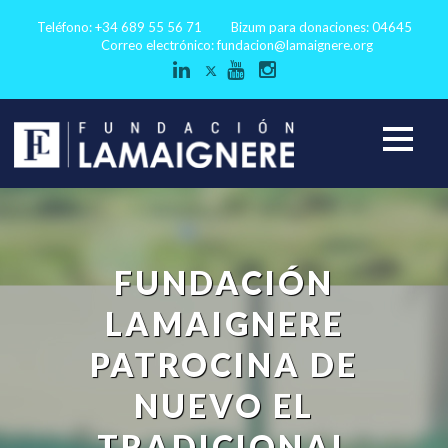
Teléfono: +34 689 55 56 71
Bizum para donaciones: 04645
Correo electrónico:
fundacion@lamaignere.org
FUNDACIÓN
LAMAIGNERE
PATROCINA DE
NUEVO EL
TRADICIONAL