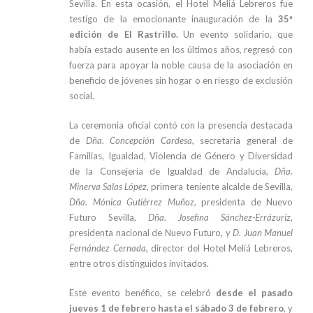
Sevilla. En esta ocasión, el Hotel Meliá Lebreros fue
testigo de la emocionante inauguración de la
35ª
edición de El Rastrillo.
Un evento solidario, que
había estado ausente en los últimos años, regresó con
fuerza para apoyar la noble causa de la asociación en
beneficio de jóvenes sin hogar o en riesgo de exclusión
social.
La ceremonia oficial contó con la presencia destacada
de
Dña. Concepción Cardesa
, secretaria general de
Familias, Igualdad, Violencia de Género y Diversidad
de la Consejería de Igualdad de Andalucía,
Dña.
Minerva Salas López
, primera teniente alcalde de Sevilla,
Dña. Mónica Gutiérrez Muñoz
, presidenta de Nuevo
Futuro Sevilla,
Dña. Josefina Sánchez-Errázuriz
,
presidenta nacional de Nuevo Futuro, y
D. Juan Manuel
Fernández Cernada
, director del Hotel Meliá Lebreros,
entre otros distinguidos invitados.
Este evento benéfico, se celebró
desde el pasado
jueves 1 de febrero hasta el sábado 3 de febrero
, y