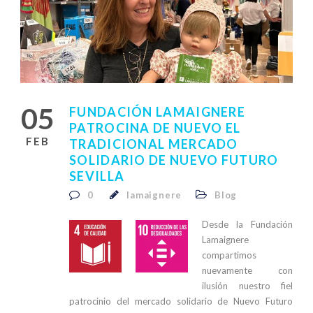
05
FUNDACIÓN LAMAIGNERE
PATROCINA DE NUEVO EL
FEB
TRADICIONAL MERCADO
SOLIDARIO DE NUEVO FUTURO
SEVILLA
0
lamaignere
Blog
Desde la Fundación
Lamaignere
compartimos
nuevamente con
ilusión nuestro fiel
patrocinio del mercado solidario de Nuevo Futuro