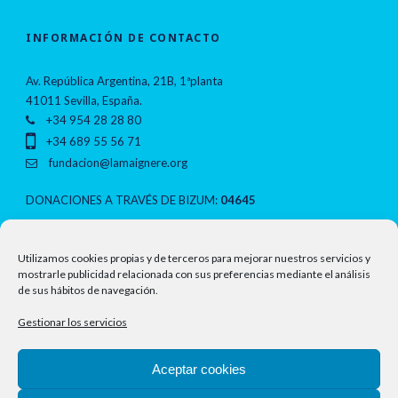
INFORMACIÓN DE CONTACTO
Av. República Argentina, 21B, 1ªplanta
41011 Sevilla, España.
+34 954 28 28 80
+34 689 55 56 71
fundacion@lamaignere.org
DONACIONES A TRAVÉS DE BIZUM:
04645
NOTAS LEGALES
Utilizamos cookies propias y de terceros para mejorar nuestros servicios y
mostrarle publicidad relacionada con sus preferencias mediante el análisis
de sus hábitos de navegación.
Política de privacidad
Gestionar los servicios
Aviso legal
Aceptar cookies
Política de cookies