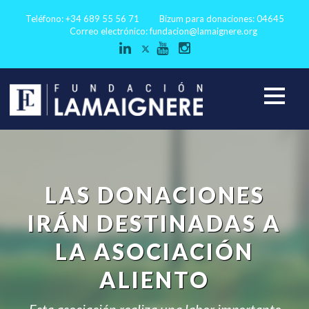
Teléfono: +34 689 55 56 71
Bizum para donaciones: 04645
Correo electrónico:
fundacion@lamaignere.org
LAS DONACIONES
IRÁN DESTINADAS A
LA ASOCIACIÓN
ALIENTO
Esta asociación realiza una labor importante