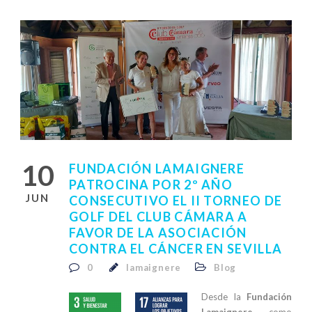
10
FUNDACIÓN LAMAIGNERE
PATROCINA POR 2º AÑO
JUN
CONSECUTIVO EL II TORNEO DE
GOLF DEL CLUB CÁMARA A
FAVOR DE LA ASOCIACIÓN
CONTRA EL CÁNCER EN SEVILLA
0
lamaignere
Blog
Desde la
Fundación
Lamaignere
como