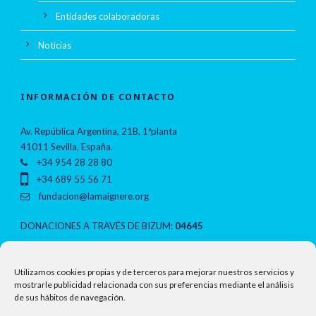
Entidades colaboradoras
Noticias
INFORMACIÓN DE CONTACTO
Av. República Argentina, 21B, 1ªplanta
41011 Sevilla, España.
+34 954 28 28 80
+34 689 55 56 71
fundacion@lamaignere.org
DONACIONES A TRAVÉS DE BIZUM:
04645
NOTAS LEGALES
Utilizamos cookies propias y de terceros para mejorar nuestros servicios y
mostrarle publicidad relacionada con sus preferencias mediante el análisis
de sus hábitos de navegación.
Política de privacidad