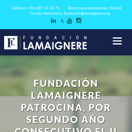
Teléfono: +34 689 55 56 71
Bizum para donaciones: 04645
Correo electrónico:
fundacion@lamaignere.org
FUNDACIÓN
LAMAIGNERE
PATROCINA, POR
SEGUNDO AÑO
CONSECUTIVO,EL II