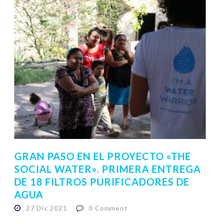
GRAN PASO EN EL PROYECTO «THE
SOCIAL WATER». PRIMERA ENTREGA
DE 18 FILTROS PURIFICADORES DE
AGUA
27 Dic 2021
0
Comment